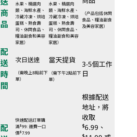
商品
送
水果、精選肉
水果、精選肉
商
類、海鮮水產、
類、海鮮水產、
（产品包括休閑
冷藏冷凍、烘培
冷藏冷凍、烘培
食品、糧油副食
品
蛋糕、熟食壽
蛋糕、熟食壽
及美容家居）
司、休閑食品、
司、休閑食品、
糧油副食和美容
糧油副食和美容
家居）
家居）
配
當天提貨
次日送達
送
3-5個工作
時
日
（需晚上8點前下
（需下午2點前下
單）
單）
間
根據配送
地址，將
收取
快速配送訂單購
$
配
6.99、
$
滿
99: 運費一口
$
價
7.99
$