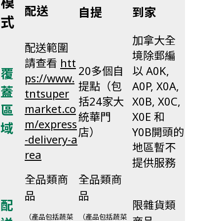
模
配送
自提
到家
式
加拿大全
配送範圍
境除郵編
請查看
htt
20多個自
以 A0K,
覆
ps://www.
提點（包
A0P, X0A,
蓋
tntsuper
括24家大
X0B, X0C,
區
market.co
統華門
X0E 和
m/express
域
店）
Y0B開頭的
-delivery-a
地區暫不
rea
提供服務
全品類商
全品類商
品
品
配
限雜貨類
（產品包括蔬菜
（產品包括蔬菜