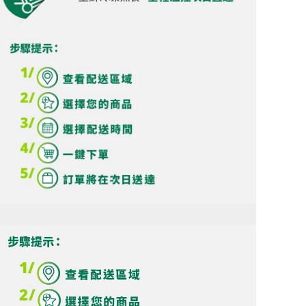
统
华
超
级
市
场
|
线
上
中
国
超
市