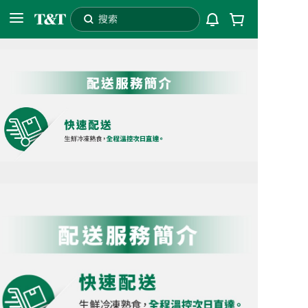
搜索
服
98006
配送至
自提
务
选
项
|
配
送
及
自
提
|
大