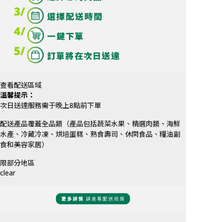
|
美
国
华
人
查看配送區域
超
溫馨提示：
次日送達服務需于晚上8點前下單
市
配送產品覆蓋全品類（產品包括蔬菜水果、精選肉類、海鮮
|
水產、冷藏冷凍、烘培蛋糕、熟食壽司、休閑食品、糧油副
亚
食和美容家居）
洲
限部分地區
clear
超
市