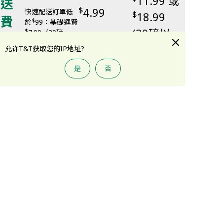
11.99 或
送
$
4.99
快速配送訂單低
$
18.99
費
$
於
99：基礎運費
(20磅以
$
7.99（30磅
用
內），每超出1磅
内）
允许T&T获取您的IP地址?
$
加收
0.25
是
否
每超出1磅
$
收取
0.5
服務模式
快速配送
覆蓋區域
配送範圍請查看 https://www.tntsupermarket.com/express
-delivery-erea
配送商品
全品類商品
（產品包括蔬菜水果、精選肉類、海鮮水產、冷藏冷凍、烘
培蛋糕、熟食壽司、休閑食品、糧油副食和美容家居）
配送時間
次日送達