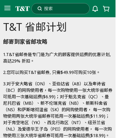
搜索
運
T&T 省邮计划
98006
配送至
自提
費
邮寄到家省邮攻略
抵
扣
1.T&T省邮劵是专门是为广大的顾客提供运费的优惠计划,
高达29% 折扣。
2.您可以购买T&T省邮券, 只需$49.99可购买10张。
3.对于安大略省（ON）、亚伯达省（AB）以及卑诗省
（BC）的网购使用者，每一次购物使用一张大统华省邮券
可抵用一次基础运费($6.99)；对于魁北克省（QC）、曼
尼托巴省（MB）、新不伦瑞克省（NB）、新斯科舍省
（NS）和萨斯喀彻温省（SK）的网购使用者， 每一次购
物使用两张大统华省邮券可抵用一次基础运费($11.99)；
对于育空地区（YK）、西北行政区（NT）、纽芬兰省
（NL）及爱德华王子岛（PEI）的网购使用者， 每一次购
物使用三张大统华省邮券可抵用一次基础运费($18.99)。