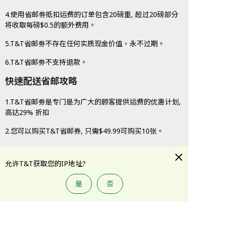
4.使用省邮劵抵扣运费的订单包含20磅重, 超过20磅部分
将收取每磅$0.5的额外费用。
5.T&T省邮劵不存在任何实质现金价值，永不过期。
6.T&T省邮劵不支持退款。
快速配送省邮攻略
1.T&T省邮劵是专门是为广大的顾客提供运费的优惠计划,
高达29% 折扣
2.您可以购买T&T省邮券, 只需$49.99可购买10张。
3.每张省邮券可以抵用基础运费金额$6.99。快速配送的基
础运费为$7.99，您仍需要补交$1.00 （$7.99 - $6.99 =
允许T&T获取您的IP地址?
$1.00）。
是
否
4.使用省邮劵抵扣运费的订单包含30磅重, 超过30磅部分
将收取每磅$0.25的额外费用。
5.T&T省邮劵不存在任何实质现金价值，永不过期。