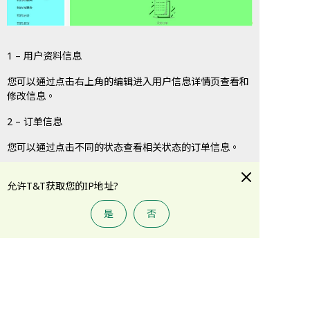
1 – 用户资料信息
您可以通过点击右上角的编辑进入用户信息详情页查看和
修改信息。
2 – 订单信息
您可以通过点击不同的状态查看相关状态的订单信息。
3 – 会员卡号和积分详情
允许T&T获取您的IP地址?
显示的会员卡及其积分为您注册时关联的或者系统随机分
配的会员卡及其积分。
是
否
4 – 省邮券信息和购买
显示可用的省邮券数量，您可以点击详情查看省邮券使用
情况。
5 – 功能页面选择菜单